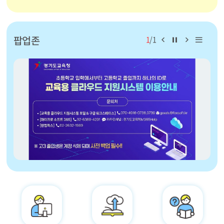
이
일
다
리
팝업존
1
/
1
전
시
음
스
페
정
페
트
이
지
이
보
지
지
기