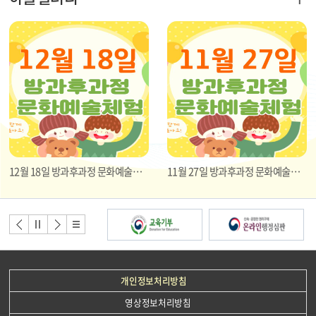
12월 18일 방과후과정 문화예술체험 활동 사진
11월 27일 방과후과정 문화예술활동 사진
배
너
배너
배너
배너
배너
모
이전
정지
다음
리스
음
트
개인정보처리방침
영상정보처리방침