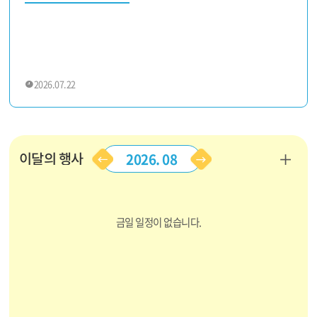
2026.07.22
이달의 행사
더
2026. 08
이
다
보
전
음
기
달
달
금일 일정이 없습니다.