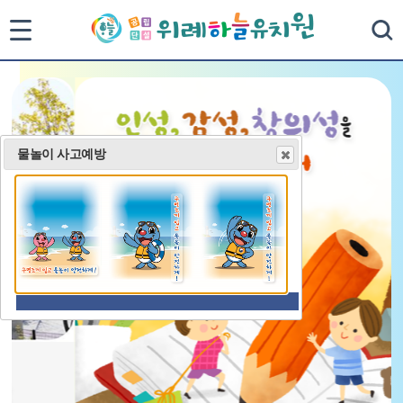
통
검색
합
검
색
물놀이 사고예방
닫
기